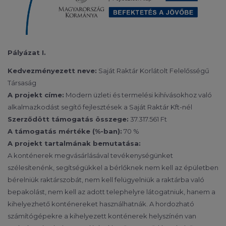
Pályázat I.
Kedvezményezett neve:
Saját Raktár Korlátolt Felelősségű
Társaság
A projekt címe:
Modern üzleti és termelési kihívásokhoz való
alkalmazkodást segítő fejlesztések a Saját Raktár Kft-nél
Szerződött támogatás összege:
37.317.561 Ft
A támogatás mértéke (%-ban):
70 %
A projekt tartalmának bemutatása:
A konténerek megvásárlásával tevékenységünket
szélesítenénk, segítségükkel a bérlőknek nem kell az épületben
bérelniük raktárszobát, nem kell felügyelniük a raktárba való
bepakolást, nem kell az adott telephelyre látogatniuk, hanem a
kihelyezhető konténereket használhatnák. A hordozható
számítógépekre a kihelyezett konténerek helyszínén van