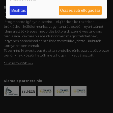
Raktár bérlés
Budapesten és Debrecenben
Beállítás
Összes süti elfogadása
magánszemélyek és cégek számára, már 2 hetes bérlési
időtől. Önkiszolgáló raktáradat előzetes bejelentkezés nélkül
látogathatod igényeid szerint. Felújításkor, költözéskor,
örökléskor, külföldi munka, vagy -tanulás esetén, nyári szünet
ideje alatt tökéletes megoldás bútoraid, személyes tárgyaid
tárolására. Raktárépületeink könnyen megközelíthetőek,
ingyenes parkolással és szállítóeszközökkel, tiszta-, kulturált
környezetben várnak.
Több mint 14 éves tapasztalattal rendelkezünk, ezalatt több ezer
bérlőnknek köszönhettük meg, hogy minket választott.
Olvass tovább
>>>
Kiemelt partnereink: