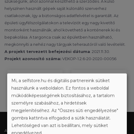
szükségünk, ahol azonnal készíthető a szerződés. A külső
helyszínen használt gépek saját különálló szerverhez
csatlakoznak, így a biztonságos adatfelvétel is garantált. Az
épületi ügyfélszolgálatokon a televíziót egy nagy kivetítő
monitorként használnák, ahol követhető a konténerek ki és
bepakolása. A targonca csak az épületben használható,
megkönnyíti a nehéz nagy tárgyak teherautóról való levételét.
A projekt tervezett befejezési dátuma
: 2021.11.30.
Projekt azonosító száma:
VEKOP-1.2.6-20-2020-00056
MODERN ÜZLETI ÉS
Mi, a selfstore.hu és digitális partnereink sütiket
TERMELÉSI
használunk a weboldalon. Ez fontos a weboldal
ENERGIA
KIHÍVÁSOKHOZ
működőképességének biztosításához, a tartalom
HATÉKONYSÁGI
VALÓ
BERUHÁZÁS
ALKALMAZKODÁST
személyre szabásához, a hirdetések
SEGÍTŐ
megjelenítéséhez. Az "Összes süti engedélyezése"
FEJLESZTÉSEK
gombra kattintva elfogadod a sütik használatát.
Lehetőséged van azt is beállítani, mely sütiket
A RAKTÁRBÉRLÉSRŐL
engedélyezed.