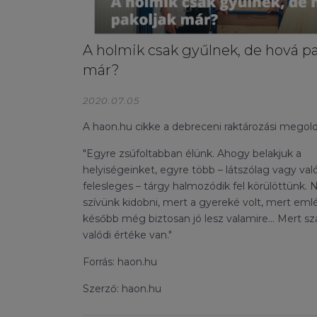
A holmik csak gyűlnek, de hová pa
már?
2020.07.05
A
haon.hu
cikke a debreceni raktározási megold
"Egyre zsúfoltabban élünk. Ahogy belakjuk a
helyiségeinket, egyre több – látszólag vagy va
felesleges – tárgy halmozódik fel körülöttünk. 
szívünk kidobni, mert a gyereké volt, mert eml
később még biztosan jó lesz valamire… Mert s
valódi értéke van."
Forrás: haon.hu
Szerző: haon.hu