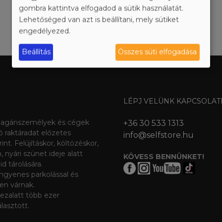
gombra kattintva elfogadod a sütik használatát.
Lehetőséged van azt is beállítani, mely sütiket
1
engedélyezed.
Beállítás
Összes süti elfogadása
LÉPJ VELÜNK KAPCSOLAT
agánszemélyek és cégek
+36 30 533 1313
ó raktáradat előzetes
info@selfstore.hu
nt. Felújításkor, költözéskor,
 nyári szünet ideje alatt
KÖVESS BENNÜNKET!
d tárolására.
ngyenes parkolással és
ben várnak.
 ezalatt több ezer
asztott.