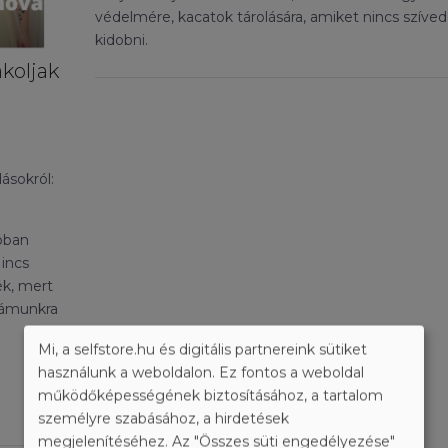
védelmére, kacatok tárolására, amiket nincs szíved
kidobni.
koljak
ásokról:
lóban
Nincs
ék, mert
zámunkra
Mi, a selfstore.hu és digitális partnereink sütiket
használunk a weboldalon. Ez fontos a weboldal
működőképességének biztosításához, a tartalom
személyre szabásához, a hirdetések
megjelenítéséhez. Az "Összes süti engedélyezése"