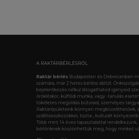
A RAKTÁRBÉRLÉSRŐL
Raktár bérlés
Budapesten és Debrecenben m
számára, már 2 hetes bérlési időtől. Önkiszolgál
bejelentkezés nélkül látogathatod igényeid szeri
örökléskor, külföldi munka, vagy -tanulás esetén,
tökéletes megoldás bútoraid, személyes tárgyai
Raktárépületeink könnyen megközelíthetőek, i
szállítóeszközökkel, tiszta-, kulturált környezet
Több mint 14 éves tapasztalattal rendelkezünk,
bérlőnknek köszönhettük meg, hogy minket vál