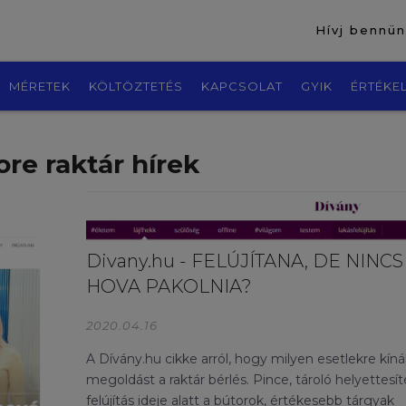
Hívj bennü
MÉRETEK
KÖLTÖZTETÉS
KAPCSOLAT
GYIK
ÉRTÉKE
ore raktár hírek
Divany.hu - FELÚJÍTANA, DE NINCS
HOVA PAKOLNIA?
2020.04.16
A Dívány.hu cikke arról, hogy milyen esetlekre kíná
megoldást a raktár bérlés. Pince, tároló helyettesít
felújítás ideje alatt a bútorok, értékesebb tárgyak