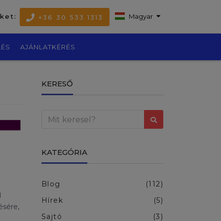
nket:
Magyar
+36 30 533 1313
LÉS
AJÁNLATKÉRÉS
KERESŐ
KATEGÓRIA
Blog
(112)
l
Hírek
(5)
ésére,
Sajtó
(3)